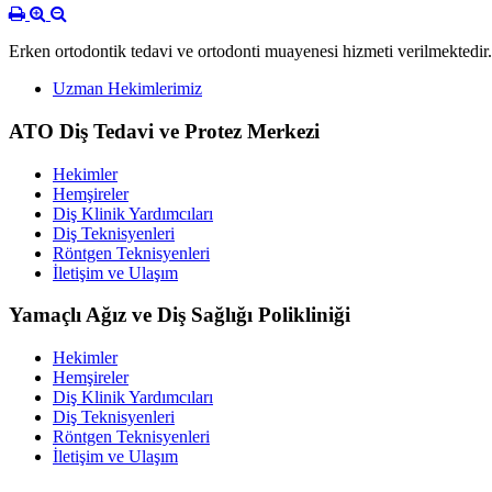
Erken ortodontik tedavi ve ortodonti muayenesi hizmeti verilmektedir.
Uzman Hekimlerimiz
ATO Diş Tedavi ve Protez Merkezi
Hekimler
Hemşireler
Diş Klinik Yardımcıları
Diş Teknisyenleri
Röntgen Teknisyenleri
İletişim ve Ulaşım
Yamaçlı Ağız ve Diş Sağlığı Polikliniği
Hekimler
Hemşireler
Diş Klinik Yardımcıları
Diş Teknisyenleri
Röntgen Teknisyenleri
İletişim ve Ulaşım