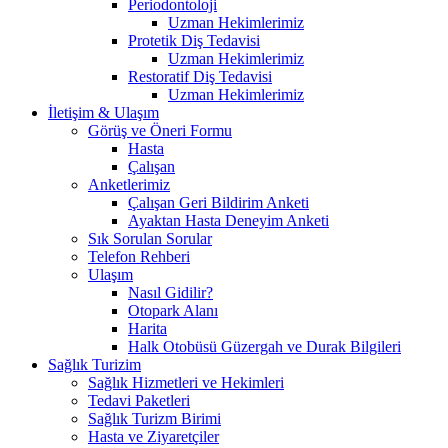
Periodontoloji
Uzman Hekimlerimiz
Protetik Diş Tedavisi
Uzman Hekimlerimiz
Restoratif Diş Tedavisi
Uzman Hekimlerimiz
İletişim & Ulaşım
Görüş ve Öneri Formu
Hasta
Çalışan
Anketlerimiz
Çalışan Geri Bildirim Anketi
Ayaktan Hasta Deneyim Anketi
Sık Sorulan Sorular
Telefon Rehberi
Ulaşım
Nasıl Gidilir?
Otopark Alanı
Harita
Halk Otobüsü Güzergah ve Durak Bilgileri
Sağlık Turizim
Sağlık Hizmetleri ve Hekimleri
Tedavi Paketleri
Sağlık Turizm Birimi
Hasta ve Ziyaretçiler