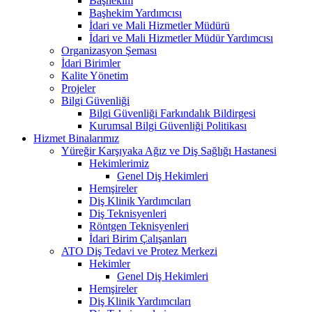
Başhekim
Başhekim Yardımcısı
İdari ve Mali Hizmetler Müdürü
İdari ve Mali Hizmetler Müdür Yardımcısı
Organizasyon Şeması
İdari Birimler
Kalite Yönetim
Projeler
Bilgi Güvenliği
Bilgi Güvenliği Farkındalık Bildirgesi
Kurumsal Bilgi Güvenliği Politikası
Hizmet Binalarımız
Yüreğir Karşıyaka Ağız ve Diş Sağlığı Hastanesi
Hekimlerimiz
Genel Diş Hekimleri
Hemşireler
Diş Klinik Yardımcıları
Diş Teknisyenleri
Röntgen Teknisyenleri
İdari Birim Çalışanları
ATO Diş Tedavi ve Protez Merkezi
Hekimler
Genel Diş Hekimleri
Hemşireler
Diş Klinik Yardımcıları