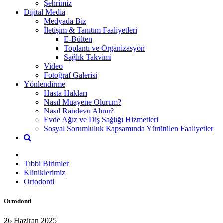
Şehrimiz
Dijital Media
Medyada Biz
İletişim & Tanıtım Faaliyetleri
E-Bülten
Toplantı ve Organizasyon
Sağlık Takvimi
Video
Fotoğraf Galerisi
Yönlendirme
Hasta Hakları
Nasıl Muayene Olurum?
Nasıl Randevu Alınır?
Evde Ağız ve Diş Sağlığı Hizmetleri
Sosyal Sorumluluk Kapsamında Yürütülen Faaliyetler
Tıbbi Birimler
Kliniklerimiz
Ortodonti
Ortodonti
26 Haziran 2025