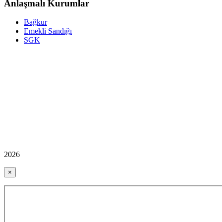
Anlaşmalı Kurumlar
Bağkur
Emekli Sandığı
SGK
2026
×