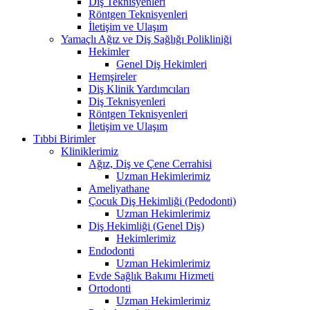
Diş Teknisyenleri
Röntgen Teknisyenleri
İletişim ve Ulaşım
Yamaçlı Ağız ve Diş Sağlığı Polikliniği
Hekimler
Genel Diş Hekimleri
Hemşireler
Diş Klinik Yardımcıları
Diş Teknisyenleri
Röntgen Teknisyenleri
İletişim ve Ulaşım
Tıbbi Birimler
Kliniklerimiz
Ağız, Diş ve Çene Cerrahisi
Uzman Hekimlerimiz
Ameliyathane
Çocuk Diş Hekimliği (Pedodonti)
Uzman Hekimlerimiz
Diş Hekimliği (Genel Diş)
Hekimlerimiz
Endodonti
Uzman Hekimlerimiz
Evde Sağlık Bakımı Hizmeti
Ortodonti
Uzman Hekimlerimiz