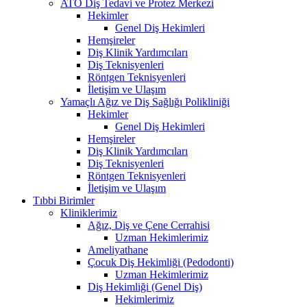
ATO Diş Tedavi ve Protez Merkezi
Hekimler
Genel Diş Hekimleri
Hemşireler
Diş Klinik Yardımcıları
Diş Teknisyenleri
Röntgen Teknisyenleri
İletişim ve Ulaşım
Yamaçlı Ağız ve Diş Sağlığı Polikliniği
Hekimler
Genel Diş Hekimleri
Hemşireler
Diş Klinik Yardımcıları
Diş Teknisyenleri
Röntgen Teknisyenleri
İletişim ve Ulaşım
Tıbbi Birimler
Kliniklerimiz
Ağız, Diş ve Çene Cerrahisi
Uzman Hekimlerimiz
Ameliyathane
Çocuk Diş Hekimliği (Pedodonti)
Uzman Hekimlerimiz
Diş Hekimliği (Genel Diş)
Hekimlerimiz