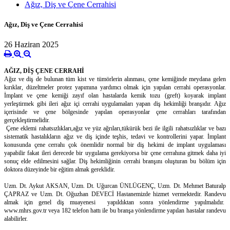
Ağız, Diş ve Çene Cerrahisi
Ağız, Diş ve Çene Cerrahisi
26 Haziran 2025
AĞIZ, DİŞ ÇENE CERRAHİ
Ağız ve diş de bulunan tüm kist ve tümörlerin alınması, çene kemiğinde meydana gelen
kırıklar, düzeltmeler protez yapımına yardımcı olmak için yapılan cerrahi operasyonlar.
İmplant ve çene kemiği zayıf olan hastalarda kemik tozu (greft) koyarak implant
yerleştirmek gibi ileri ağız içi cerrahi uygulamaları yapan diş hekimliği branşıdır. Ağız
içerisinde ve çene bölgesinde yapılan operasyonlar çene cerrahları tarafından
gerçekleştirmelidir.
Çene eklemi rahatsızlıkları,ağız ve yüz ağrıları,tükürük bezi ile ilgili rahatsızlıklar ve bazı
sistematik hastalıkların ağız ve diş içinde teşhis, tedavi ve kontrollerini yapar. İmplant
konusunda çene cerrahı çok önemlidir normal bir diş hekimi de implant uygulaması
yapabilir fakat ileri derecede bir uygulama gerekiyorsa bir çene cerrahına gitmek daha iyi
sonuç elde edilmesini sağlar. Diş hekimliğinin cerrahi branşını oluşturan bu bölüm için
doktora düzeyinde bir eğitim almak gereklidir.
Uzm. Dt. Aykut AKSAN, Uzm. Dt. Uğurcan ÜNLÜGENÇ,
Uzm. Dt.
Mehmet Baturalp
ÇAPRAZ ve Uzm. Dt. Oğuzhan DEVECİ Hastanemizde hizmet vermektedir. Randevu
almak için genel diş muayenesi yapıldıktan sonra yönlendirme yapılmalıdır.
www.mhrs.gov.tr veya 182 telefon hattı ile bu branşa yönlendirme yapılan hastalar randevu
alabilirler.