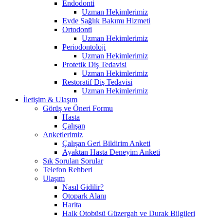
Endodonti
Uzman Hekimlerimiz
Evde Sağlık Bakımı Hizmeti
Ortodonti
Uzman Hekimlerimiz
Periodontoloji
Uzman Hekimlerimiz
Protetik Diş Tedavisi
Uzman Hekimlerimiz
Restoratif Diş Tedavisi
Uzman Hekimlerimiz
İletişim & Ulaşım
Görüş ve Öneri Formu
Hasta
Çalışan
Anketlerimiz
Çalışan Geri Bildirim Anketi
Ayaktan Hasta Deneyim Anketi
Sık Sorulan Sorular
Telefon Rehberi
Ulaşım
Nasıl Gidilir?
Otopark Alanı
Harita
Halk Otobüsü Güzergah ve Durak Bilgileri