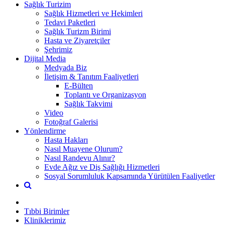
Sağlık Turizim
Sağlık Hizmetleri ve Hekimleri
Tedavi Paketleri
Sağlık Turizm Birimi
Hasta ve Ziyaretçiler
Şehrimiz
Dijital Media
Medyada Biz
İletişim & Tanıtım Faaliyetleri
E-Bülten
Toplantı ve Organizasyon
Sağlık Takvimi
Video
Fotoğraf Galerisi
Yönlendirme
Hasta Hakları
Nasıl Muayene Olurum?
Nasıl Randevu Alınır?
Evde Ağız ve Diş Sağlığı Hizmetleri
Sosyal Sorumluluk Kapsamında Yürütülen Faaliyetler
Tıbbi Birimler
Kliniklerimiz