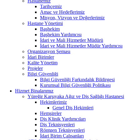
Hastanemiz
Tarihçemiz
Amaç ve Hedeflerimiz
Misyon, Vizyon ve Değerlerimiz
Hastane Yönetimi
Başhekim
Başhekim Yardımcısı
İdari ve Mali Hizmetler Müdürü
İdari ve Mali Hizmetler Müdür Yardımcısı
Organizasyon Şeması
İdari Birimler
Kalite Yönetim
Projeler
Bilgi Güvenliği
Bilgi Güvenliği Farkındalık Bildirgesi
Kurumsal Bilgi Güvenliği Politikası
Hizmet Binalarımız
Yüreğir Karşıyaka Ağız ve Diş Sağlığı Hastanesi
Hekimlerimiz
Genel Diş Hekimleri
Hemşireler
Diş Klinik Yardımcıları
Diş Teknisyenleri
Röntgen Teknisyenleri
İdari Birim Çalışanları