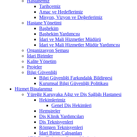
Hastanemiz
Tarihçemiz
Amaç ve Hedeflerimiz
Misyon, Vizyon ve Değerlerimiz
Hastane Yönetimi
Başhekim
Başhekim Yardımcısı
İdari ve Mali Hizmetler Müdürü
İdari ve Mali Hizmetler Müdür Yardımcısı
Organizasyon Şeması
İdari Birimler
Kalite Yönetim
Projeler
Bilgi Güvenliği
Bilgi Güvenliği Farkındalık Bildirgesi
Kurumsal Bilgi Güvenliği Politikası
Hizmet Binalarımız
Yüreğir Karşıyaka Ağız ve Diş Sağlığı Hastanesi
Hekimlerimiz
Genel Diş Hekimleri
Hemşireler
Diş Klinik Yardımcıları
Diş Teknisyenleri
Röntgen Teknisyenleri
İdari Birim Çalışanları