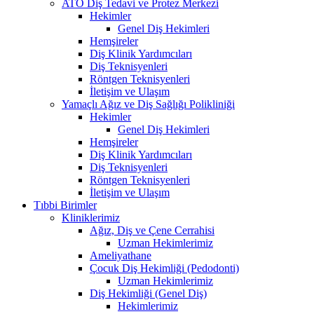
ATO Diş Tedavi ve Protez Merkezi
Hekimler
Genel Diş Hekimleri
Hemşireler
Diş Klinik Yardımcıları
Diş Teknisyenleri
Röntgen Teknisyenleri
İletişim ve Ulaşım
Yamaçlı Ağız ve Diş Sağlığı Polikliniği
Hekimler
Genel Diş Hekimleri
Hemşireler
Diş Klinik Yardımcıları
Diş Teknisyenleri
Röntgen Teknisyenleri
İletişim ve Ulaşım
Tıbbi Birimler
Kliniklerimiz
Ağız, Diş ve Çene Cerrahisi
Uzman Hekimlerimiz
Ameliyathane
Çocuk Diş Hekimliği (Pedodonti)
Uzman Hekimlerimiz
Diş Hekimliği (Genel Diş)
Hekimlerimiz