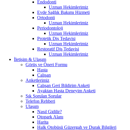
Endodonti
Uzman Hekimlerimiz
Evde Sağlık Bakımı Hizmeti
Ortodonti
Uzman Hekimlerimiz
Periodontoloji
Uzman Hekimlerimiz
Protetik Diş Tedavisi
Uzman Hekimlerimiz
Restoratif Diş Tedavisi
Uzman Hekimlerimiz
İletişim & Ulaşım
Görüş ve Öneri Formu
Hasta
Çalışan
Anketlerimiz
Çalışan Geri Bildirim Anketi
Ayaktan Hasta Deneyim Anketi
Sık Sorulan Sorular
Telefon Rehberi
Ulaşım
Nasıl Gidilir?
Otopark Alanı
Harita
Halk Otobüsü Güzergah ve Durak Bilgileri